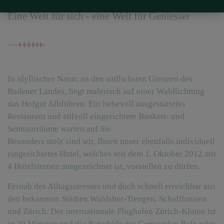
Eine Welt für sich - eine Welt für Geniesser
In idyllischer Natur, an den südlichsten Grenzen des
Badener Landes, liegt malerisch auf einer Waldlichtung
das Hofgut Albführen. Ein liebevoll ausgestattetes
Restaurant und stilvoll eingerichtete Bankett- und
Seminarräume warten auf Sie.
Besonders stolz sind wir, Ihnen unser ebenfalls individuell
eingerichtetes Hotel, welches seit dem 1. Oktober 2012 mit
4 Hotelsternen ausgezeichnet ist, vorstellen zu dürfen.
Fernab des Alltagsstresses und doch schnell erreichbar aus
den bekannten Städten Waldshut-Tiengen, Schaffhausen
und Zürich. Der internationale Flughafen Zürich-Kloten ist
in 20 Minuten und die Bahnhöfe der Gemeinden Rafz oder