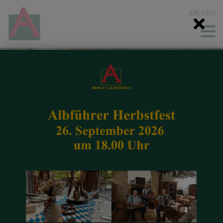
DE
/
EN
Gastro & Hotel